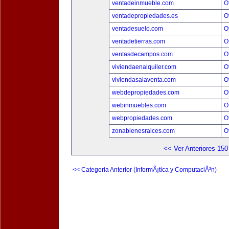
ventadeinmueble.com
O
ventadepropiedades.es
O
ventadesuelo.com
O
ventadetierras.com
O
ventasdecampos.com
O
viviendaenalquiler.com
O
viviendasalaventa.com
O
webdepropiedades.com
O
webinmuebles.com
O
webpropiedades.com
O
zonabienesraices.com
O
<< Ver Anteriores 150
<< Categoria Anterior (InformÃ¡tica y ComputaciÃ³n)