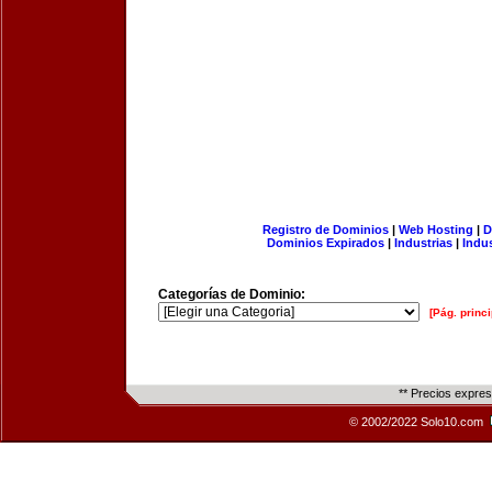
Registro de Dominios
|
Web Hosting
|
D
Dominios Expirados
|
Industrias
|
Indu
Categorías de Dominio:
[Pág. princi
** Precios expre
© 2002/2022 Solo10.com