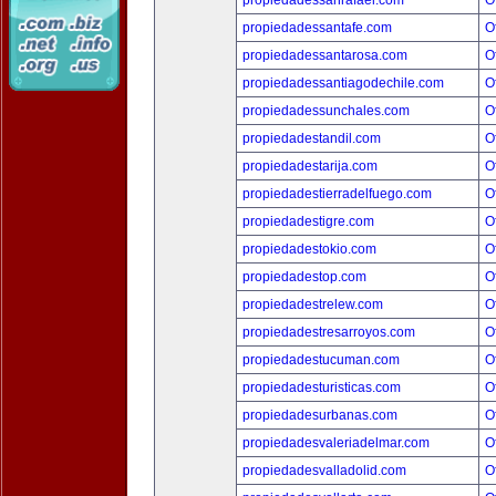
propiedadessanrafael.com
O
propiedadessantafe.com
O
propiedadessantarosa.com
O
propiedadessantiagodechile.com
O
propiedadessunchales.com
O
propiedadestandil.com
O
propiedadestarija.com
O
propiedadestierradelfuego.com
O
propiedadestigre.com
O
propiedadestokio.com
O
propiedadestop.com
O
propiedadestrelew.com
O
propiedadestresarroyos.com
O
propiedadestucuman.com
O
propiedadesturisticas.com
O
propiedadesurbanas.com
O
propiedadesvaleriadelmar.com
O
propiedadesvalladolid.com
O