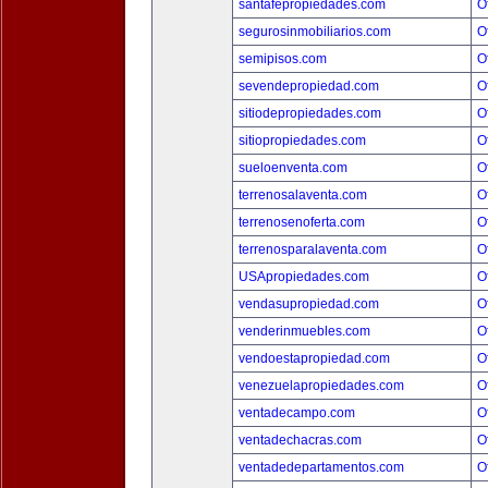
santafepropiedades.com
O
segurosinmobiliarios.com
O
semipisos.com
O
sevendepropiedad.com
O
sitiodepropiedades.com
O
sitiopropiedades.com
O
sueloenventa.com
O
terrenosalaventa.com
O
terrenosenoferta.com
O
terrenosparalaventa.com
O
USApropiedades.com
O
vendasupropiedad.com
O
venderinmuebles.com
O
vendoestapropiedad.com
O
venezuelapropiedades.com
O
ventadecampo.com
O
ventadechacras.com
O
ventadedepartamentos.com
O