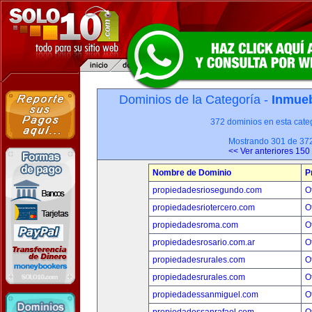
Dominios de la Categoría -
Inmueb
372 dominios en esta categ
Mostrando 301 de 37
<< Ver anteriores 150
Nombre de Dominio
P
propiedadesriosegundo.com
O
propiedadesriotercero.com
O
propiedadesroma.com
O
propiedadesrosario.com.ar
O
propiedadesrurales.com
O
propiedadesrurales.com
O
propiedadessanmiguel.com
O