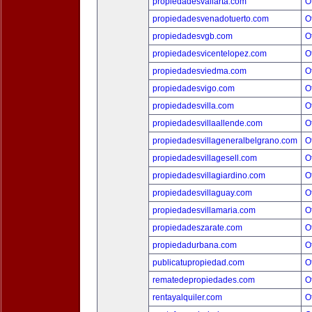
propiedadesvallarta.com
O
propiedadesvenadotuerto.com
O
propiedadesvgb.com
O
propiedadesvicentelopez.com
O
propiedadesviedma.com
O
propiedadesvigo.com
O
propiedadesvilla.com
O
propiedadesvillaallende.com
O
propiedadesvillageneralbelgrano.com
O
propiedadesvillagesell.com
O
propiedadesvillagiardino.com
O
propiedadesvillaguay.com
O
propiedadesvillamaria.com
O
propiedadeszarate.com
O
propiedadurbana.com
O
publicatupropiedad.com
O
rematedepropiedades.com
O
rentayalquiler.com
O