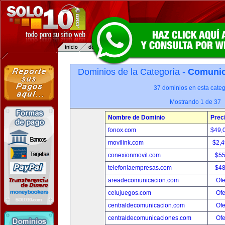
Dominios de la Categoría -
Comunica
37 dominios en esta categ
Mostrando 1 de 37
Nombre de Dominio
Prec
fonox.com
$49,
movilink.com
$2,
conexionmovil.com
$5
telefoniaempresas.com
$4
areadecomunicacion.com
Ofe
celujuegos.com
Ofe
centraldecomunicacion.com
Ofe
centraldecomunicaciones.com
Ofe