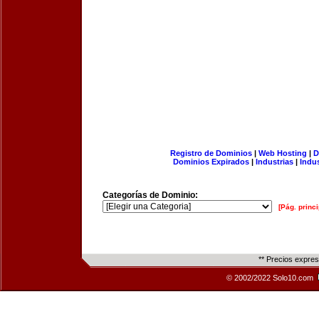
Registro de Dominios
|
Web Hosting
|
D
Dominios Expirados
|
Industrias
|
Indu
Categorías de Dominio:
[Pág. princi
** Precios expre
© 2002/2022 Solo10.com