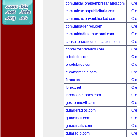
comunicacionesempresariales.com
Ofe
comunicacionpublicitaria.com
Ofe
comunicacionypublicidad.com
Ofe
comunidadenred.com
Ofe
comunidadinternacional.com
Ofe
consultoriaencomunicacion.com
Ofe
contactosprivados.com
Ofe
e-boletin.com
Ofe
e-celulares.com
Ofe
e-conferencia.com
Ofe
fonox.es
Ofe
fonox.net
Ofe
forodeopiniones.com
Ofe
gestionmovil.com
Ofe
guiaderadios.com
Ofe
guiaemail.com
Ofe
guiaemails.com
Ofe
guiaradio.com
Ofe