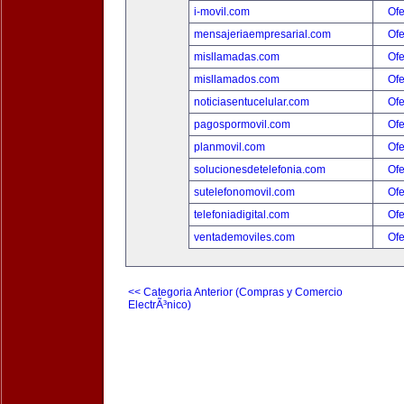
i-movil.com
Ofe
mensajeriaempresarial.com
Ofe
misllamadas.com
Ofe
misllamados.com
Ofe
noticiasentucelular.com
Ofe
pagospormovil.com
Ofe
planmovil.com
Ofe
solucionesdetelefonia.com
Ofe
sutelefonomovil.com
Ofe
telefoniadigital.com
Ofe
ventademoviles.com
Ofe
<< Categoria Anterior (Compras y Comercio
ElectrÃ³nico)