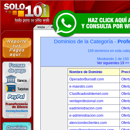
Dominios de la Categoría -
Prof
169 dominios en esta categ
Mostrando 1 de 150
Ver siguientes 19 >>
Nombre de Dominio
Prec
OperadorBursatil.com
Ofert
e-maestro.com
Ofert
ClasificadosInternet.com
Ofert
ventaprofesional.com
Ofert
eadministracion.com
Ofert
e-administracion.com
Ofert
atenciondeclientes.com
Ofert