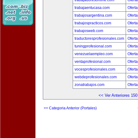
trabajadoresonline.com
Oferta
trabajaentucasa.com
Oferta
trabajosargentina.com
Oferta
trabajospracticos.com
Oferta
trabajosweb.com
Oferta
traductoresprofesionales.com
Oferta
tuningprofesional.com
Oferta
venezuelaempleo.com
Oferta
ventaprofesional.com
Oferta
vocesprofesionales.com
Oferta
webdeprofesionales.com
Oferta
zonatrabajos.com
Oferta
<< Ver Anteriores 150
<< Categoria Anterior (Portales)