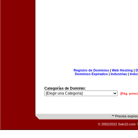
Registro de Dominios
|
Web Hosting
|
D
Dominios Expirados
|
Industrias
|
Indu
Categorías de Dominio:
[Pág. princi
** Precios expre
© 2002/2022 Solo10.com