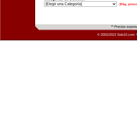
[Pág. princi
** Precios expre
© 2002/2022 Solo10.com