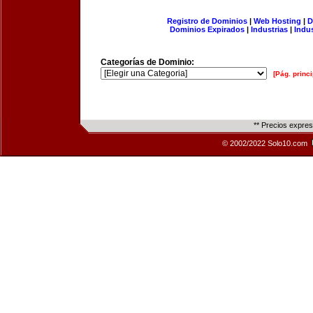
Registro de Dominios
|
Web Hosting
|
D
Dominios Expirados
|
Industrias
|
Indu
Categorías de Dominio:
[Pág. princi
** Precios expre
© 2002/2022 Solo10.com