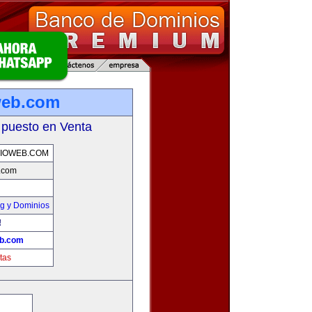
web.com
 puesto en Venta
IOWEB.COM
b.com
g y Dominios
!
eb.com
tas