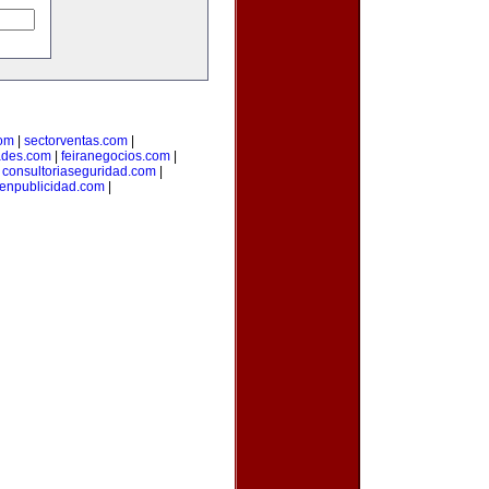
com
|
sectorventas.com
|
ades.com
|
feiranegocios.com
|
|
consultoriaseguridad.com
|
aenpublicidad.com
|