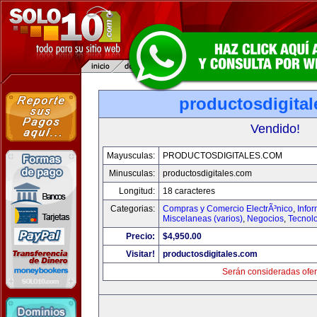
productosdigita
Vendido!
Mayusculas:
PRODUCTOSDIGITALES.COM
Minusculas:
productosdigitales.com
Longitud:
18 caracteres
Categorias:
Compras y Comercio ElectrÃ³nico
,
Info
Miscelaneas (varios)
,
Negocios
,
Tecnol
Precio:
$4,950.00
Visitar!
productosdigitales.com
Serán consideradas ofer