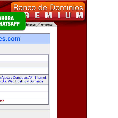
les.com
rmÃ¡tica y ComputaciÃ³n
,
Internet
,
ogÃ­a
,
Web Hosting y Dominios
tas