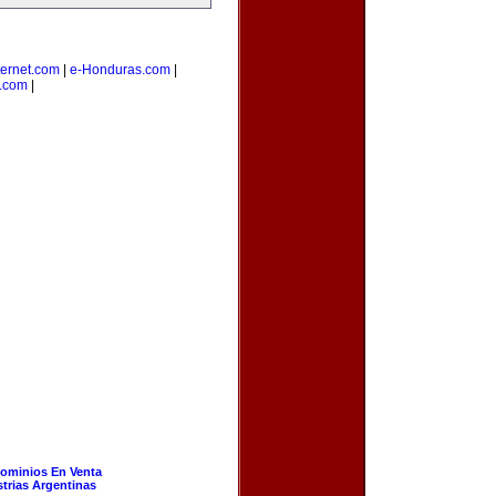
ernet.com
|
e-Honduras.com
|
s.com
|
ominios En Venta
strias Argentinas