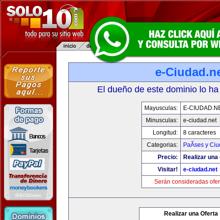
e-Ciudad.n
El dueño de este dominio lo ha
Mayusculas:
E-CIUDAD.N
Minusculas:
e-ciudad.net
Longitud:
8 caracteres
Categorias:
PaÃ­ses y Ci
Precio:
Realizar una 
Visitar!
e-ciudad.net
Serán consideradas ofer
Realizar una Oferta