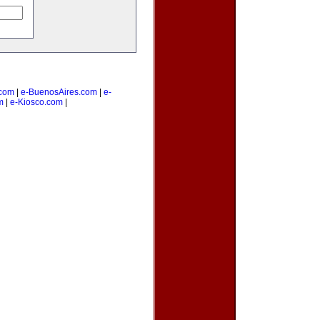
com
|
e-BuenosAires.com
|
e-
m
|
e-Kiosco.com
|