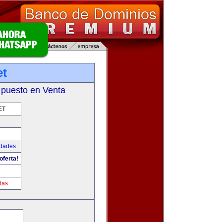
et
 puesto en Venta
ET
udades
oferta!
tas