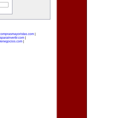
comprasmayoristas.com
|
parainvertir.com
|
denegocios.com
|