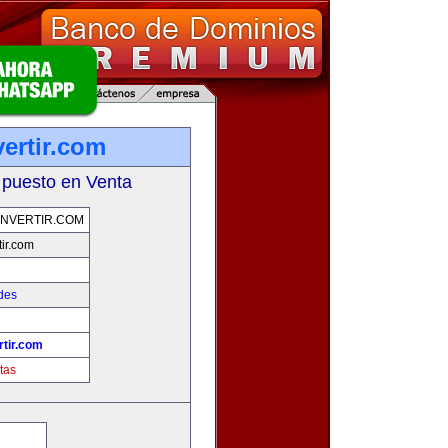
ertir.com
 puesto en Venta
NVERTIR.COM
ir.com
des
tir.com
tas