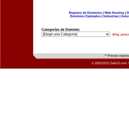
Registro de Dominios
|
Web Hosting
|
D
Dominios Expirados
|
Industrias
|
Indu
Categorías de Dominio:
[Pág. princi
** Precios expre
© 2002/2022 Solo10.com