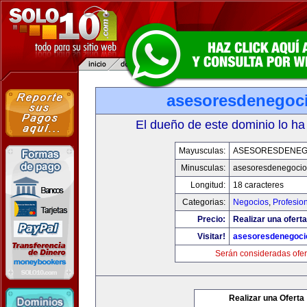
asesoresdenegoc
El dueño de este dominio lo ha
Mayusculas:
ASESORESDENEG
Minusculas:
asesoresdenegocio
Longitud:
18 caracteres
Categorias:
Negocios
,
Profesio
Precio:
Realizar una oferta
Visitar!
asesoresdenegoci
Serán consideradas ofer
Realizar una Oferta