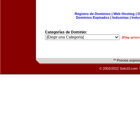
Registro de Dominios
|
Web Hosting
|
D
Dominios Expirados
|
Industrias
|
Indu
Categorías de Dominio:
[Pág. princi
** Precios expre
© 2002/2022 Solo10.com