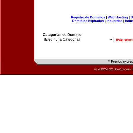
Registro de Dominios
|
Web Hosting
|
D
Dominios Expirados
|
Industrias
|
Indu
Categorías de Dominio:
[Pág. princi
** Precios expre
© 2002/2022 Solo10.com