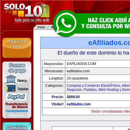
eAfiliados.
El dueño de este dominio lo ha
Mayusculas:
EAFILIADOS.COM
Minusculas:
eafiliados.com
Longitud:
10 caracteres
Categorias:
Compras y Comercio ElectrÃ³nico
,
Info
Negocios
,
Portales
,
Web Hosting y Dom
Precio:
$899.00
Visitar!
eafiliados.com
Serán consideradas ofer