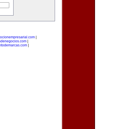
ocionempresarial.com
|
sdenegocios.com
|
ntodemarcas.com
|