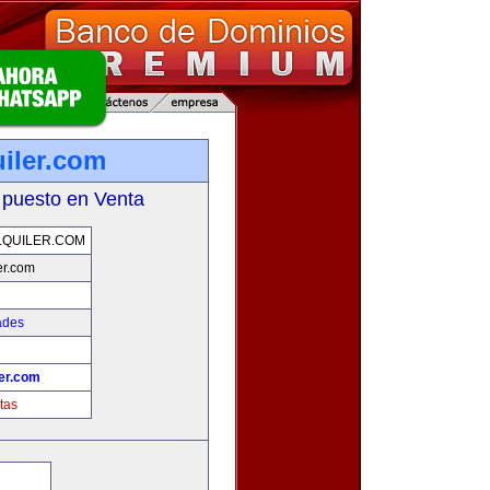
iler.com
 puesto en Venta
QUILER.COM
er.com
ades
ler.com
tas