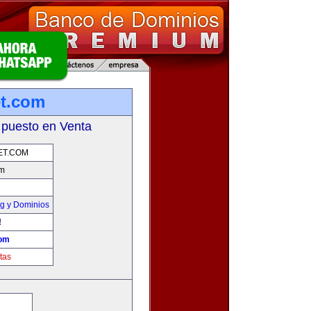
et.com
 puesto en Venta
ET.COM
om
g y Dominios
!
com
tas