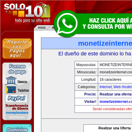
monetizeintern
El dueño de este dominio lo ha
Mayusculas:
MONETIZEINTERN
Minusculas:
monetizeinternet.c
Longitud:
16 caracteres
Categorias:
Internet
,
Web Hostin
Precio:
Realizar una oferta
Visitar!
monetizeinternet.
Serán consideradas ofer
Realizar una Oferta