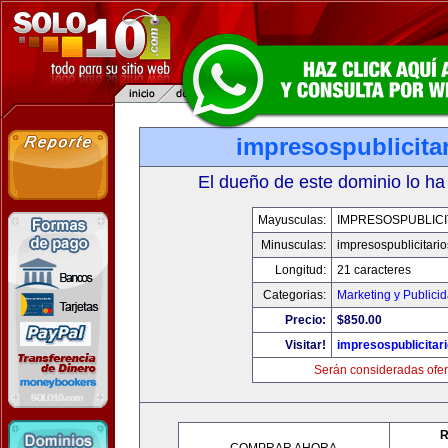
impresospublicita
El dueño de este dominio lo ha
Mayusculas:
IMPRESOSPUBLICI
Minusculas:
impresospublicitari
Longitud:
21 caracteres
Categorias:
Marketing y Publici
Precio:
$850.00
Visitar!
impresospublicitar
Serán consideradas ofer
R