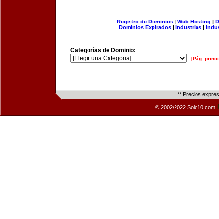
Registro de Dominios
|
Web Hosting
|
D
Dominios Expirados
|
Industrias
|
Indu
Categorías de Dominio:
[Pág. princi
** Precios expre
© 2002/2022 Solo10.com