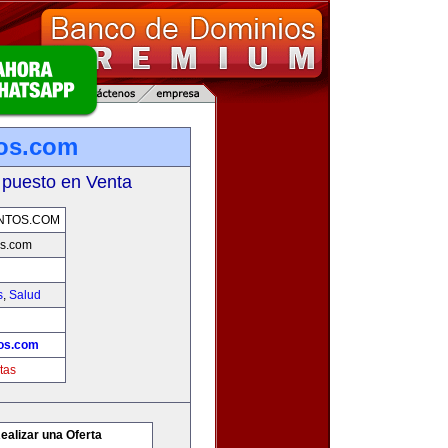
os.com
 puesto en Venta
NTOS.COM
s.com
s
,
Salud
os.com
tas
ealizar una Oferta