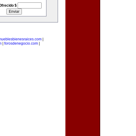
Ofrecido $
mueblesbienesraices.com
|
m
|
forosdenegocio.com
|