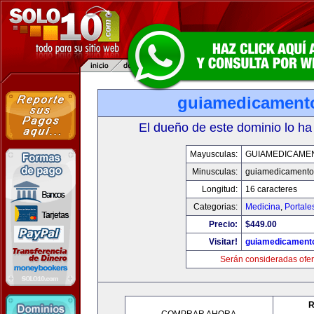
guiamedicament
El dueño de este dominio lo ha
Mayusculas:
GUIAMEDICAME
Minusculas:
guiamedicamento
Longitud:
16 caracteres
Categorias:
Medicina
,
Portale
Precio:
$449.00
Visitar!
guiamedicament
Serán consideradas ofer
R