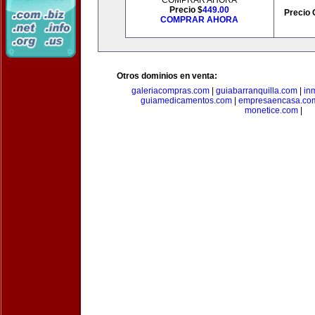
COMPRAR AHORA
Precio $
449.00
Precio 
COMPRAR AHORA
Otros dominios en venta:
galeriacompras.com
|
guiabarranquilla.com
|
in
guiamedicamentos.com
|
empresaencasa.co
monetice.com
|