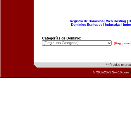
Registro de Dominios
|
Web Hosting
|
D
Dominios Expirados
|
Industrias
|
Indu
Categorías de Dominio:
[Pág. princi
** Precios expre
© 2002/2022 Solo10.com