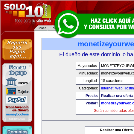
monetizeyourw
El dueño de este dominio lo ha
Mayusculas:
MONETIZEYOURW
Minusculas:
monetizeyourweb.
Longitud:
15 caracteres
Categorias:
Internet
,
Web Hostin
Precio:
Realizar una oferta
Visitar!
monetizeyourweb.
Serán consideradas ofer
Realizar una Oferta