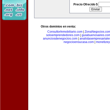
Precio Ofrecido $
Otros dominios en venta:
ConsultorInmobiliario.com
|
ZonaNegocios.co
soloemprendedores.com
|
guiabuenosaires.co
anunciosdenegocios.com
|
analistasempresariale
negocioensucasa.com
|
monetize