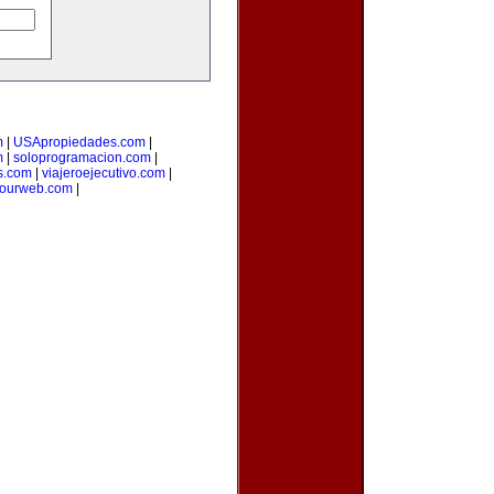
m
|
USApropiedades.com
|
m
|
soloprogramacion.com
|
s.com
|
viajeroejecutivo.com
|
yourweb.com
|