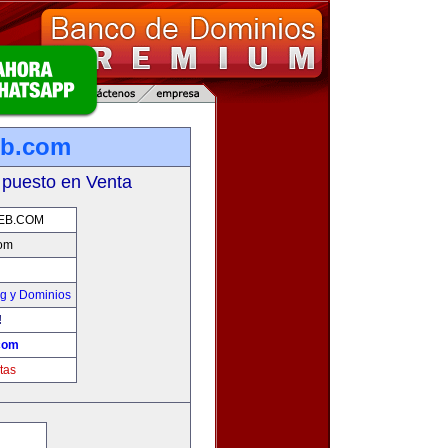
eb.com
 puesto en Venta
EB.COM
com
g y Dominios
!
com
tas