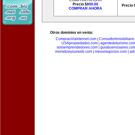
COMPRAR AHORA
Precio $
800.00
Precio 
COMPRAR AHORA
Otros dominios en venta:
ComprasViaInternet.com
|
ConsultorInmobiliari
USApropiedades.com
|
agentedeturismo.co
soloemprendedores.com
|
guiabuenosaires.co
monetizeyourweb.com
|
meusnegocios.com
|
adm