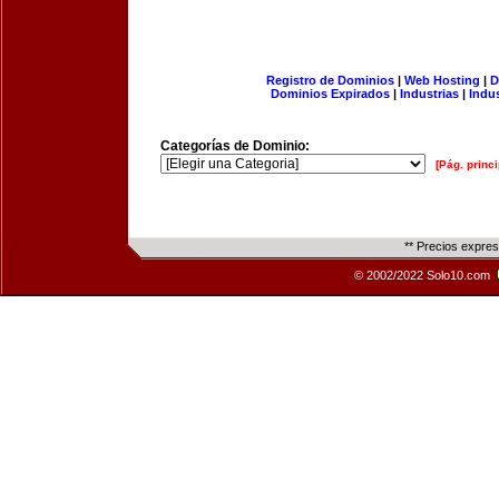
Registro de Dominios
|
Web Hosting
|
D
Dominios Expirados
|
Industrias
|
Indu
Categorías de Dominio:
[Pág. princi
** Precios expre
© 2002/2022 Solo10.com