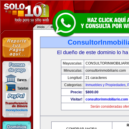
ConsultorInmobili
El dueño de este dominio lo ha
Mayusculas:
CONSULTORINMOBILIARI
Minusculas:
consultorinmobiliario.com
Longitud:
21 caracteres
Categorias:
Inmuebles y Propiedades
,
P
Precio:
$800.00
Visitar!
consultorinmobiliario.com
Serán consideradas ofer
R