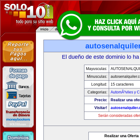
autosenalquile
El dueño de este dominio lo ha
Mayusculas:
AUTOSENALQU
Minusculas:
autosenalquiler.
Longitud:
15 caracteres
Categorias:
AutomÃ³viles y 
Precio:
Realizar una ofe
Visitar!
autosenalquiler
Serán consideradas ofer
Realizar una Oferta