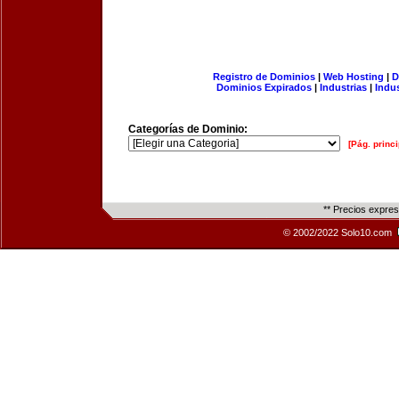
Registro de Dominios
|
Web Hosting
|
D
Dominios Expirados
|
Industrias
|
Indu
Categorías de Dominio:
[Pág. princi
** Precios expre
© 2002/2022 Solo10.com