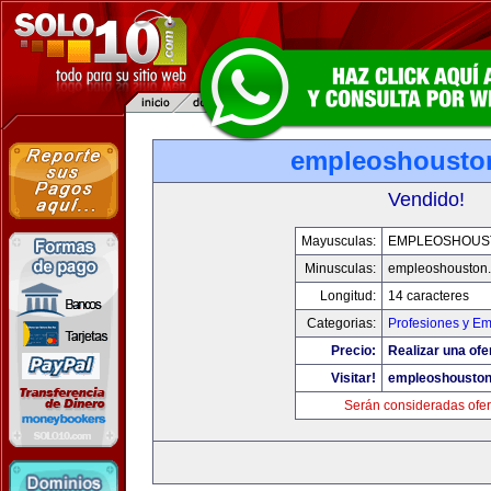
empleoshousto
Vendido!
Mayusculas:
EMPLEOSHOUS
Minusculas:
empleoshouston
Longitud:
14 caracteres
Categorias:
Profesiones y E
Precio:
Realizar una ofe
Visitar!
empleoshousto
Serán consideradas ofer