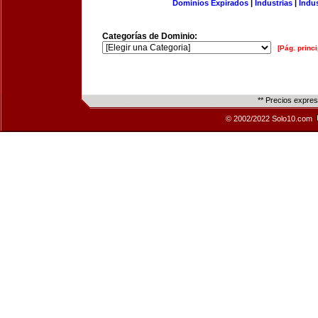
Dominios Expirados
|
Industrias
|
Indu
Categorías de Dominio:
[Pág. princi
** Precios expre
© 2002/2022 Solo10.com