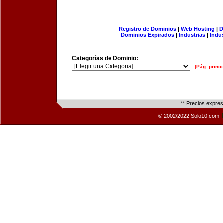
Registro de Dominios
|
Web Hosting
|
D
Dominios Expirados
|
Industrias
|
Indu
Categorías de Dominio:
[Pág. princi
** Precios expre
© 2002/2022 Solo10.com