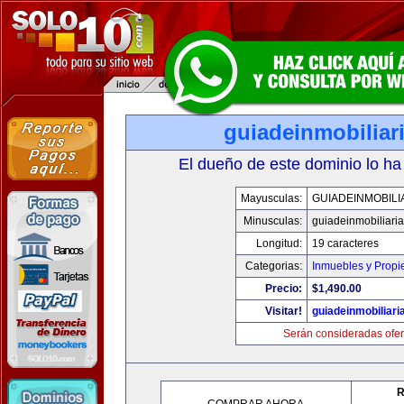
guiadeinmobiliar
El dueño de este dominio lo ha
Mayusculas:
GUIADEINMOBILI
Minusculas:
guiadeinmobiliari
Longitud:
19 caracteres
Categorias:
Inmuebles y Prop
Precio:
$1,490.00
Visitar!
guiadeinmobiliar
Serán consideradas ofer
R