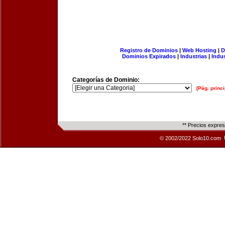
Registro de Dominios
|
Web Hosting
|
D
Dominios Expirados
|
Industrias
|
Indu
Categorías de Dominio:
[Pág. princi
** Precios expre
© 2002/2022 Solo10.com