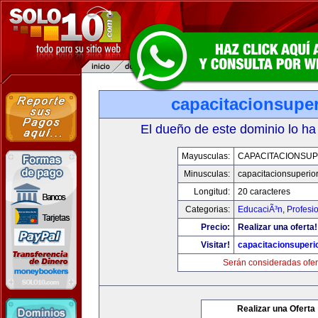
capacitacionsupe
El dueño de este dominio lo ha
Mayusculas:
CAPACITACIONSU
Minusculas:
capacitacionsuperio
Longitud:
20 caracteres
Categorias:
EducaciÃ³n
,
Profesi
Precio:
Realizar una oferta!
Visitar!
capacitacionsuperi
Serán consideradas ofer
Realizar una Oferta