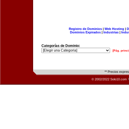
Registro de Dominios
|
Web Hosting
|
D
Dominios Expirados
|
Industrias
|
Indu
Categorías de Dominio:
[Pág. princi
** Precios expre
© 2002/2022 Solo10.com