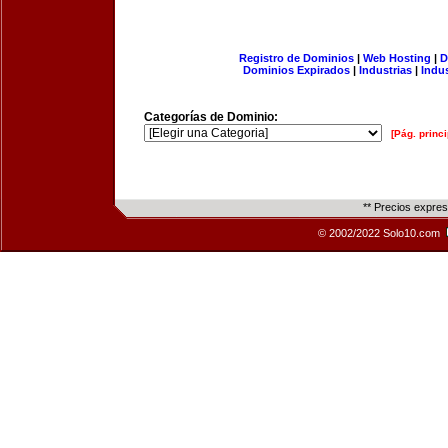
Registro de Dominios
|
Web Hosting
|
D
Dominios Expirados
|
Industrias
|
Indu
Categorías de Dominio:
[Pág. princi
** Precios expre
© 2002/2022 Solo10.com