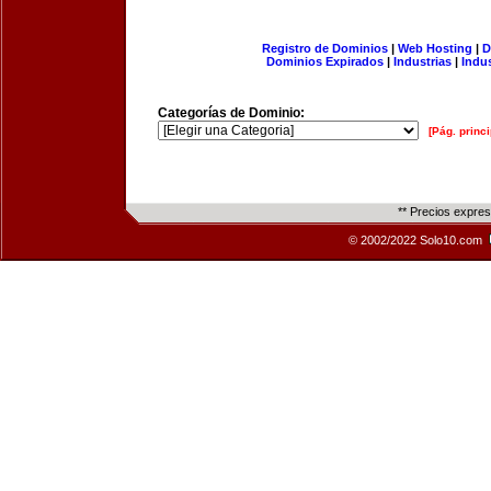
Registro de Dominios
|
Web Hosting
|
D
Dominios Expirados
|
Industrias
|
Indu
Categorías de Dominio:
[Pág. princi
** Precios expre
© 2002/2022 Solo10.com