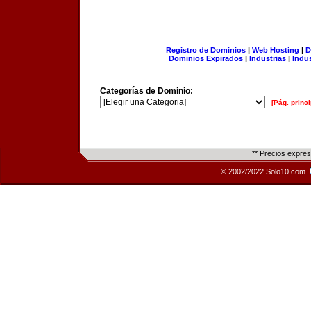
Registro de Dominios
|
Web Hosting
|
D
Dominios Expirados
|
Industrias
|
Indu
Categorías de Dominio:
[Pág. princi
** Precios expre
© 2002/2022 Solo10.com