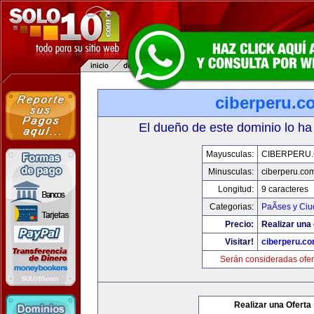
ciberperu.c
El dueño de este dominio lo ha
Mayusculas:
CIBERPERU
Minusculas:
ciberperu.co
Longitud:
9 caracteres
Categorias:
PaÃ­ses y Ci
Precio:
Realizar una 
Visitar!
ciberperu.c
Serán consideradas ofer
Realizar una Oferta