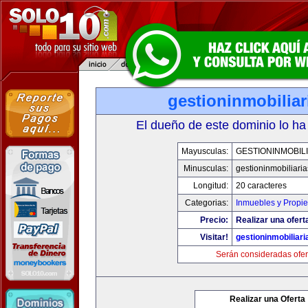
gestioninmobilia
El dueño de este dominio lo ha
Mayusculas:
GESTIONINMOBIL
Minusculas:
gestioninmobiliari
Longitud:
20 caracteres
Categorias:
Inmuebles y Propi
Precio:
Realizar una ofert
Visitar!
gestioninmobiliar
Serán consideradas ofer
Realizar una Oferta