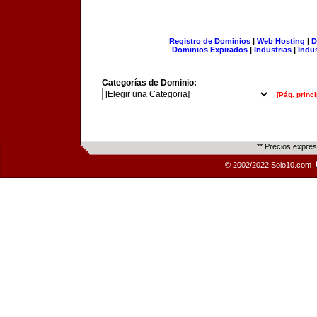
Registro de Dominios
|
Web Hosting
|
D
Dominios Expirados
|
Industrias
|
Indu
Categorías de Dominio:
[Pág. princi
** Precios expre
© 2002/2022 Solo10.com