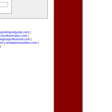
xportimportguide.com
|
|
iprofesionales.com
|
paginaprofesional.com
|
com
|
rentadeinmuebles.com
|
|