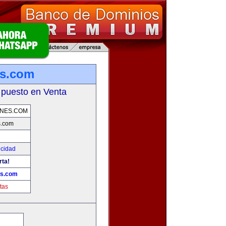
s.com
 puesto en Venta
NES.COM
.com
icidad
rta!
s.com
tas