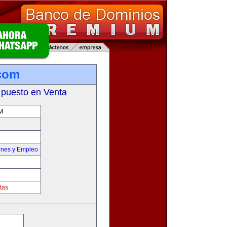
com
 puesto en Venta
M
ones y Empleo
tas