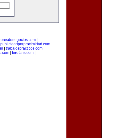
heresdenegocios.com
|
|
publicidadporproximidad.com
om
|
trabajospracticos.com
|
s.com
|
forofans.com
|