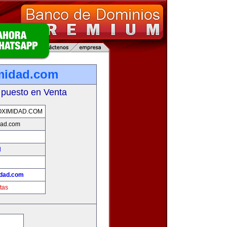
midad.com
 puesto en Venta
XIMIDAD.COM
dad.com
d
idad.com
tas