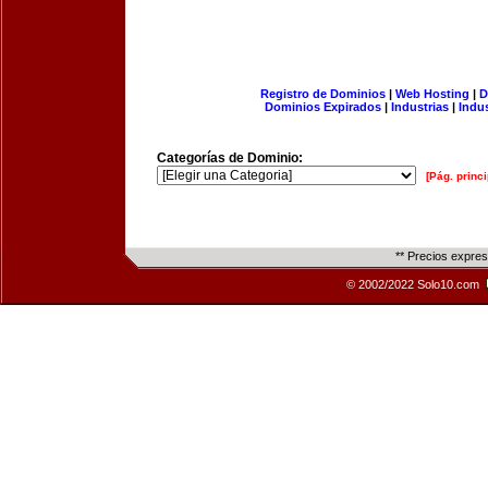
Registro de Dominios
|
Web Hosting
|
D
Dominios Expirados
|
Industrias
|
Indu
Categorías de Dominio:
[Pág. princi
** Precios expre
© 2002/2022 Solo10.com