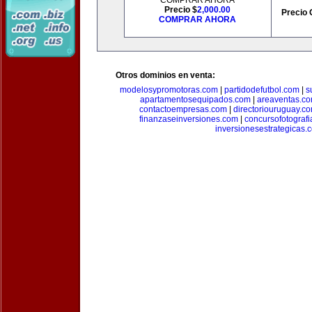
COMPRAR AHORA
Precio $
2,000.00
Precio 
COMPRAR AHORA
Otros dominios en venta:
modelosypromotoras.com
|
partidodefutbol.com
|
s
apartamentosequipados.com
|
areaventas.c
contactoempresas.com
|
directoriouruguay.c
finanzaseinversiones.com
|
concursofotograf
inversionesestrategicas.