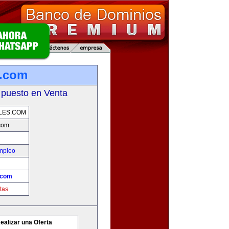
s.com
 puesto en Venta
LES.COM
com
mpleo
.com
tas
ealizar una Oferta