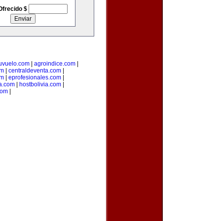
Ofrecido $
uvuelo.com
|
agroindice.com
|
om
|
centraldeventa.com
|
om
|
eprofesionales.com
|
ia.com
|
hostbolivia.com
|
com
|