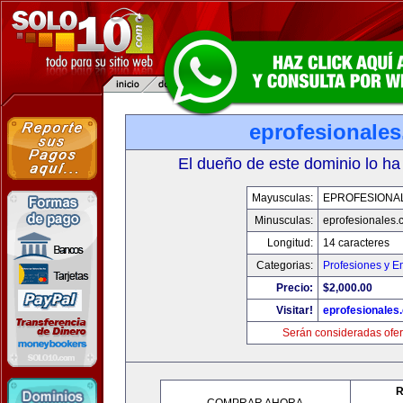
eprofesionale
El dueño de este dominio lo ha
Mayusculas:
EPROFESIONA
Minusculas:
eprofesionales.
Longitud:
14 caracteres
Categorias:
Profesiones y E
Precio:
$2,000.00
Visitar!
eprofesionales
Serán consideradas ofer
R