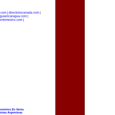
l.com
|
directoriocanada.com
|
guianicaragua.com
|
ientomexico.com
|
ominios En Venta
strias Argentinas