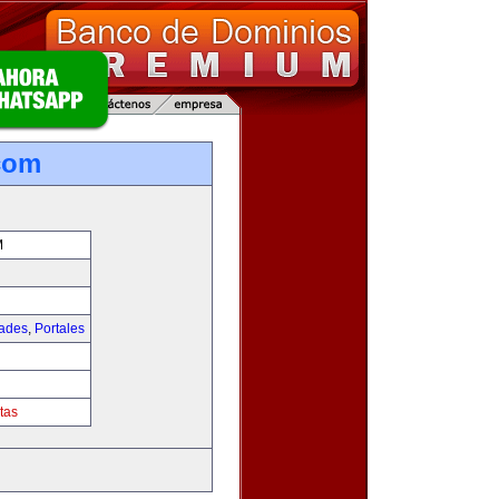
com
M
dades
,
Portales
tas