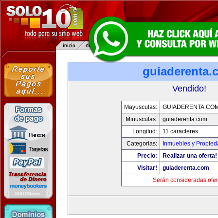
guiaderenta.
Vendido!
Mayusculas:
GUIADERENTA.CO
Minusculas:
guiaderenta.com
Longitud:
11 caracteres
Categorias:
Inmuebles y Propie
Precio:
Realizar una oferta!
Visitar!
guiaderenta.com
Serán consideradas ofer