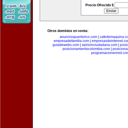
Precio Ofrecido $
Otros dominios en venta:
anunciospuertorico.com
|
cafedemaquina.c
empresadefamilia.com
|
empresasdeinternet.c
guiadewebs.com
|
opinionciudadana.com
|
posi
posicionamientocolombia.com
|
posicion
programacionenred.co