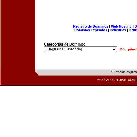
Registro de Dominios
|
Web Hosting
|
D
Dominios Expirados
|
Industrias
|
Indu
Categorías de Dominio:
[Pág. princi
** Precios expre
© 2002/2022 Solo10.com