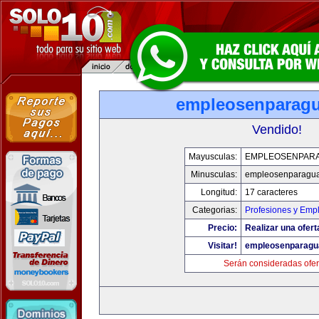
empleosenparag
Vendido!
Mayusculas:
EMPLEOSENPAR
Minusculas:
empleosenparagu
Longitud:
17 caracteres
Categorias:
Profesiones y Emp
Precio:
Realizar una ofert
Visitar!
empleosenparagu
Serán consideradas ofer