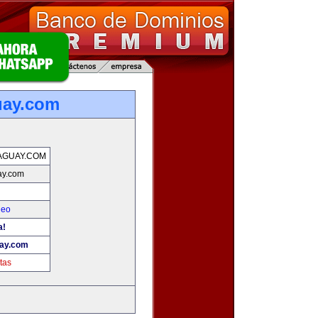
uay.com
AGUAY.COM
ay.com
leo
a!
ay.com
tas