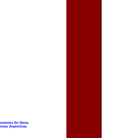
ominios En Venta
strias Argentinas