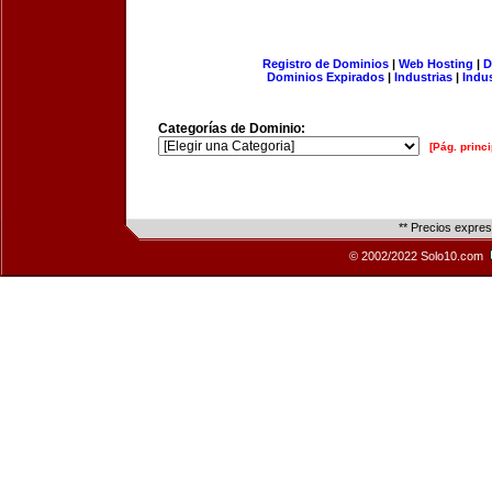
Registro de Dominios
|
Web Hosting
|
D
Dominios Expirados
|
Industrias
|
Indu
Categorías de Dominio:
[Pág. princi
** Precios expre
© 2002/2022 Solo10.com