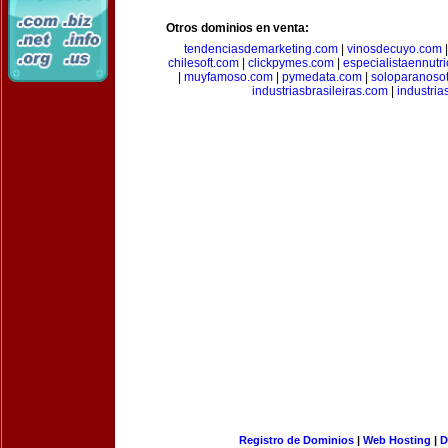
Otros dominios en venta:
tendenciasdemarketing.com
|
vinosdecuyo.com
chilesoft.com
|
clickpymes.com
|
especialistaennutr
|
muyfamoso.com
|
pymedata.com
|
soloparanoso
industriasbrasileiras.com
|
industria
Registro de Dominios
|
Web Hosting
|
D