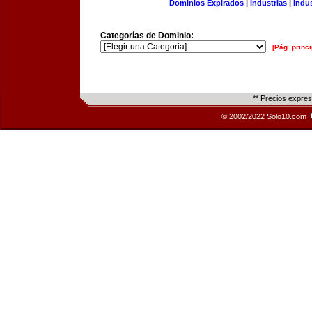
Dominios Expirados
|
Industrias
|
Indu
Categorías de Dominio:
[Pág. princi
** Precios expre
© 2002/2022 Solo10.com