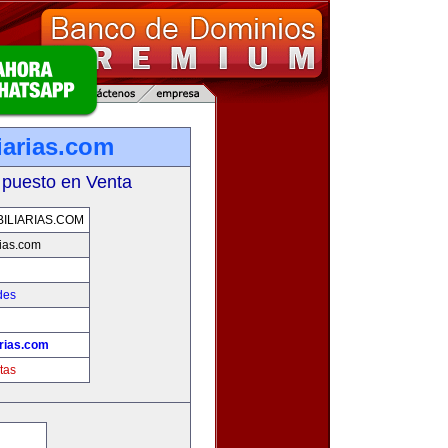
iarias.com
 puesto en Venta
ILIARIAS.COM
ias.com
des
rias.com
tas