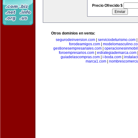
Precio Ofrecido $
Otros dominios en venta:
segurodeinversion.com
|
serviciodeturismo.com
forodeamigos.com
|
modelomasculino.c
gestionesempresariales.com
|
operacionesinmobil
foroempresarios.com
|
estrategiademarca.com
guiadelascompras.com
|
i-boda.com
|
instala
marca1.com
|
nombrescomerci