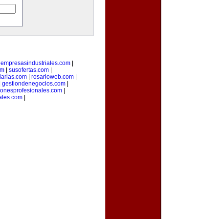
|
empresasindustriales.com
|
om
|
susofertas.com
|
iarias.com
|
rosarioweb.com
|
|
gestiondenegocios.com
|
cionesprofesionales.com
|
ales.com
|