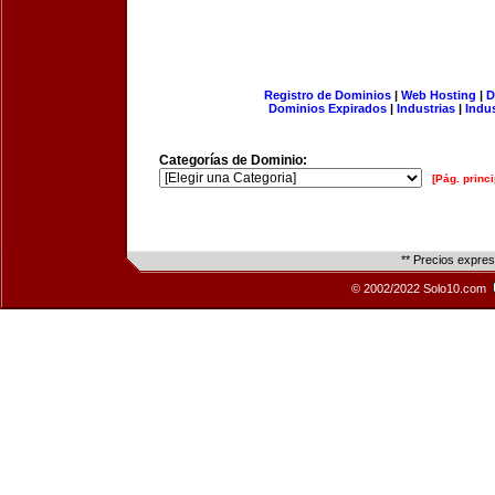
Registro de Dominios
|
Web Hosting
|
D
Dominios Expirados
|
Industrias
|
Indu
Categorías de Dominio:
[Pág. princi
** Precios expre
© 2002/2022 Solo10.com