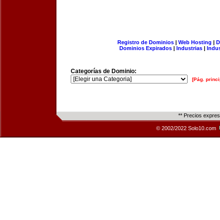
Registro de Dominios
|
Web Hosting
|
D
Dominios Expirados
|
Industrias
|
Indu
Categorías de Dominio:
[Pág. princi
** Precios expre
© 2002/2022 Solo10.com