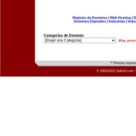
Registro de Dominios
|
Web Hosting
|
D
Dominios Expirados
|
Industrias
|
Indu
Categorías de Dominio:
[Pág. princi
** Precios expre
© 2002/2022 Solo10.com