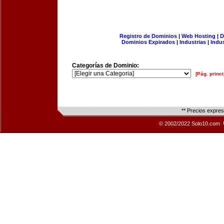
Registro de Dominios
|
Web Hosting
|
D
Dominios Expirados
|
Industrias
|
Indu
Categorías de Dominio:
[Pág. princi
** Precios expre
© 2002/2022 Solo10.com