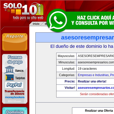
asesoresempresar
El dueño de este dominio lo ha
Mayusculas:
ASESORESEMPRESARI
Minusculas:
asesoresempresarios.co
Longitud:
19 caracteres
Categorias:
Empresas e Industrias
,
Pr
Precio:
Realizar una oferta!
Visitar!
asesoresempresarios.c
Serán consideradas ofer
Realizar una Oferta