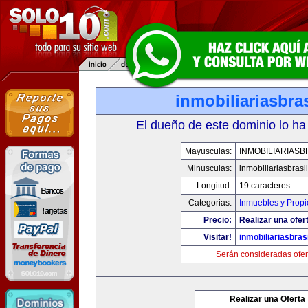
inmobiliariasbra
El dueño de este dominio lo ha
Mayusculas:
INMOBILIARIASB
Minusculas:
inmobiliariasbrasi
Longitud:
19 caracteres
Categorias:
Inmuebles y Prop
Precio:
Realizar una ofer
Visitar!
inmobiliariasbras
Serán consideradas ofer
Realizar una Oferta