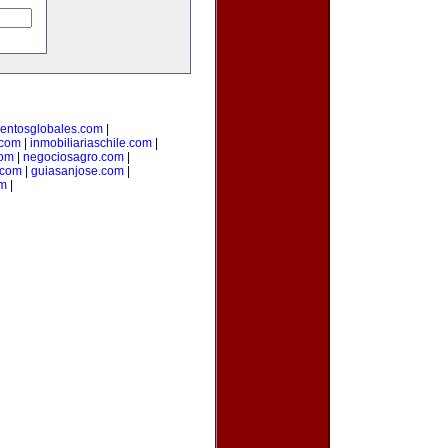
entosglobales.com
|
.com
|
inmobiliariaschile.com
|
com
|
negociosagro.com
|
.com
|
guiasanjose.com
|
om
|