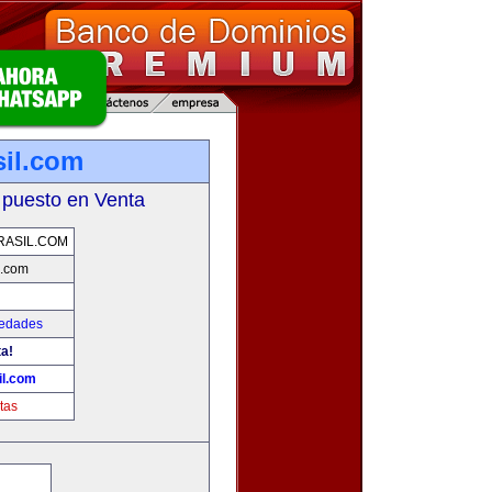
sil.com
 puesto en Venta
RASIL.COM
l.com
iedades
ta!
il.com
tas