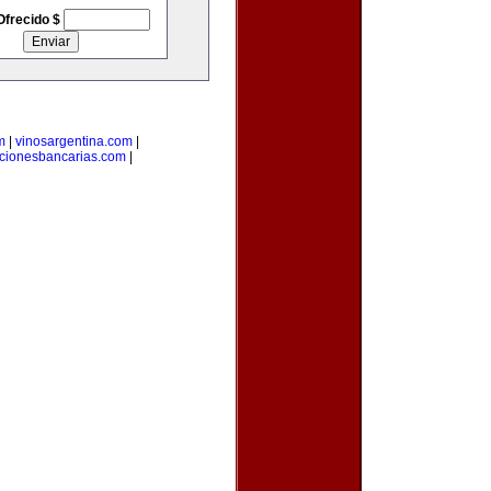
Ofrecido $
m
|
vinosargentina.com
|
cionesbancarias.com
|