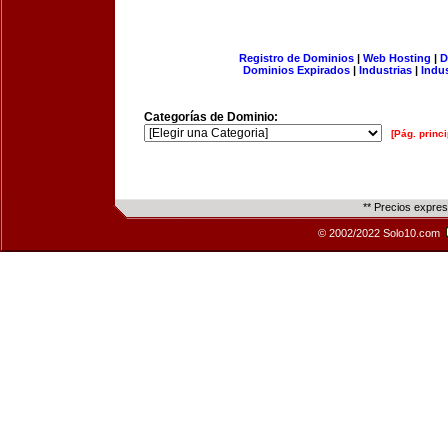
Registro de Dominios
|
Web Hosting
|
D
Dominios Expirados
|
Industrias
|
Indu
Categorías de Dominio:
[Pág. princi
** Precios expre
© 2002/2022 Solo10.com