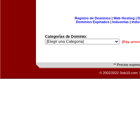
Registro de Dominios
|
Web Hosting
|
D
Dominios Expirados
|
Industrias
|
Indu
Categorías de Dominio:
[Pág. princi
** Precios expre
© 2002/2022 Solo10.com