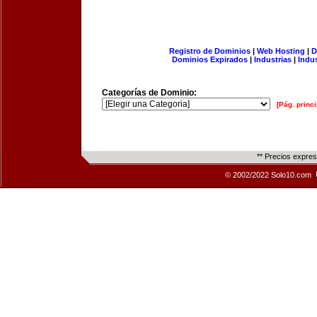
Registro de Dominios
|
Web Hosting
|
D
Dominios Expirados
|
Industrias
|
Indu
Categorías de Dominio:
[Pág. princi
** Precios expre
© 2002/2022 Solo10.com