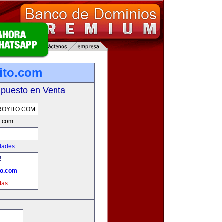
ito.com
 puesto en Venta
ROYITO.COM
o.com
dades
!
to.com
tas