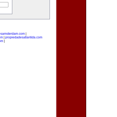
esamsterdam.com
|
om
|
propiedadesatlantida.com
com
|